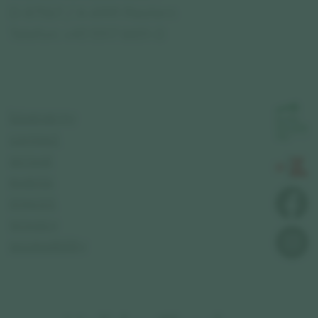
D-87567 / A-6991 Riezlern
Telefon: +43 5517 6651-0
bioenergy
contact
arrival
events
imprint
privacy
accessibility