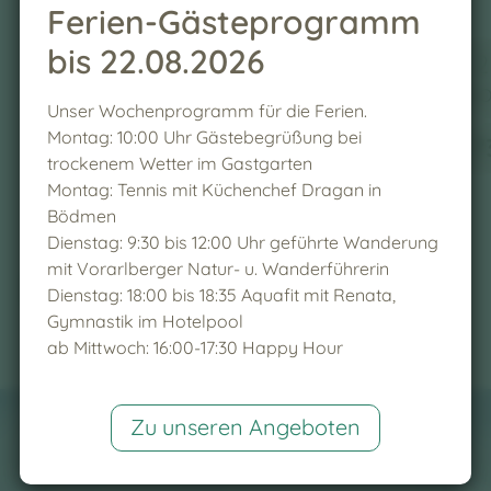
Preise
Ferien-Gästeprogramm
bis 22.08.2026
1
2
Person
Pers
Unser Wochenprogramm für die Ferien.
Montag: 10:00 Uhr Gästebegrüßung bei
20.08.-23.08.2026
€ 490
€ 7
trockenem Wetter im Gastgarten
Montag: Tennis mit Küchenchef Dragan in
Bödmen
Dienstag: 9:30 bis 12:00 Uhr geführte Wanderung
mit Vorarlberger Natur- u. Wanderführerin
Anfragen
Dienstag: 18:00 bis 18:35 Aquafit mit Renata,
Gymnastik im Hotelpool
ab Mittwoch: 16:00-17:30 Happy Hour
Zu unseren Angeboten