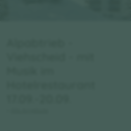
Alpabtrieb -
Viehscheid - mit
Musik im
Hotelrestaurant
17.09.-20.09.
«
Alle Angebote