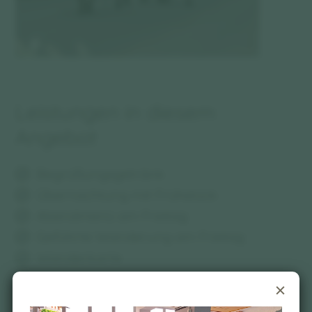
Leistungen in diesem
Angebot
Begrüßungsgetränk
Übernachtung mit Frühstück
Abendmenü am Freitag
Geführte Wanderung am Freitag
Wanderkarte
Viehscheid am Samstag - individueller
Besuch