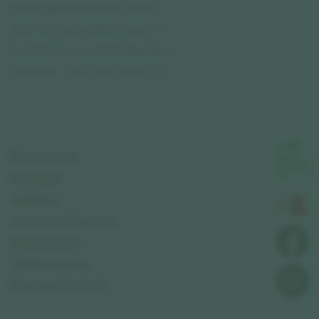
Hotelgesellschaft mbH
Alte Schwendestrasse 9
D-87567 / A-6991 Riezlern
Telefon: +43 5517 6651-0
Bioenergie
Kontakt
Anfahrt
Veranstaltungen
Impressum
Datenschutz
Barrierefreiheit