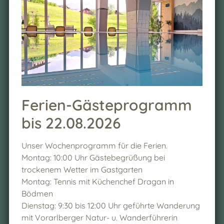
Einmal Brotzeit zum Mitnehmen
Schwimmbad- und Saunanutzung
Leihbademantel
Bergbahn-Unlimited-Ticket
Gästepass zur kostenlosen Nutzung
aller Buslinien im Kleinwalsertal
Gästetaxe
Ferien-Gästeprogramm
Endreinigung
bis 22.08.2026
Unser Wochenprogramm für die Ferien.
Montag: 10:00 Uhr Gästebegrüßung bei
trockenem Wetter im Gastgarten
Preise
Montag: Tennis mit Küchenchef Dragan in
Bödmen
1
2
Dienstag: 9:30 bis 12:00 Uhr geführte Wanderung
Person
Personen
mit Vorarlberger Natur- u. Wanderführerin