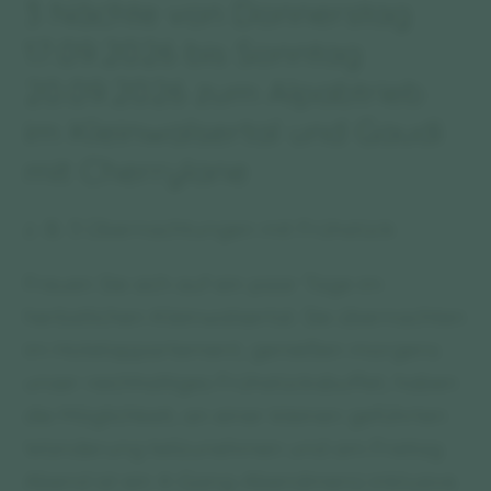
3 Nächte von Donnerstag
17.09.2026 bis Sonntag
20.09.2026 zum Alpabtrieb
im Kleinwalsertal und Gaudi
mit Cherrylane
z. B. 3 Übernachtungen mit Frühstück
Freuen Sie sich auf ein paar Tage im
herbstlichen Kleinwalsertal. Sie übernachten
im Hotelappartement, genießen morgens
unser reichhaltiges Frühstücksbuffet, haben
die Möglichkeit, an einer kleinen geführten
Wanderung teilzunehmen und am Freitag
Abend ist ein 4-Gang-Abendmenü inklusive.