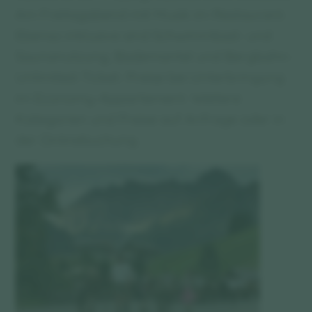
Am Freitagabend mit Musik im Restaurant.
Ebenso inklusive sind Schwimmbad- und
Saunanutzung, Bademantel und Bergbahn-
Unlimited-Ticket. Preise bei Unterbringung
im Economy-Appartement. Weitere
Kategorien und Preise auf Anfrage oder in
der Onlinebuchung.