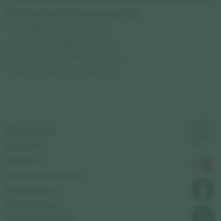
Familienhotel Kleinwalsertal
Hotelgesellschaft mbH
Alte Schwendestrasse 9
D-87567 / A-6991 Riezlern
Telefon: +43 5517 6651-0
Bioenergie
Kontakt
Anfahrt
Veranstaltungen
Impressum
Datenschutz
Barrierefreiheit