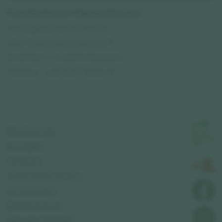
Familienhotel Kleinwalsertal
Hotelgesellschaft mbH
Alte Schwendestrasse 9
D-87567 / A-6991 Riezlern
Telefon: +43 5517 6651-0
Bioenergie
Kontakt
Anfahrt
Veranstaltungen
Impressum
Datenschutz
Barrierefreiheit